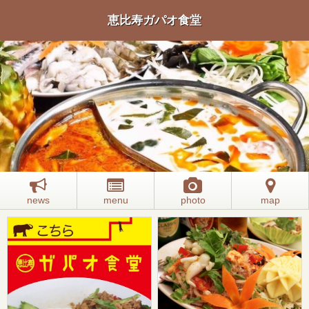
恵比寿ガパオ食堂
news
menu
photo
map