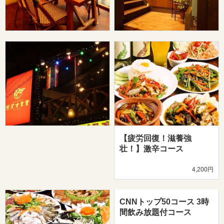
【疲労回復！滋養強
壮！】激辛コース
4,200円
CNNトップ50コース 3時
間飲み放題付コース